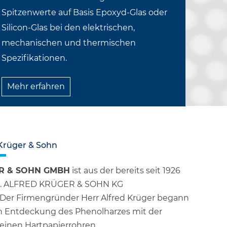
Spitzenwerte auf Basis Epoxyd-Glas oder
Silicon-Glas bei den elektrischen,
mechanischen und thermischen
Spezifikationen.
Mehr erfahren
Krüger & Sohn
R & SOHN GMBH
ist aus der bereits seit 1926
G. ALFRED KRÜGER & SOHN KG
Der Firmengründer Herr Alfred Krüger begann
ch Entdeckung des Phenolharzes mit der
einen Hartpapierrohren.