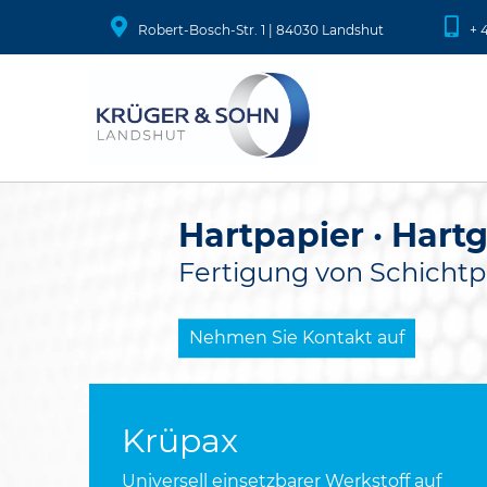
Robert-Bosch-Str. 1 | 84030 Landshut
+ 
Hartpapier · Har
Fertigung von Schichtp
Nehmen Sie Kontakt auf
Krüpax
Universell einsetzbarer Werkstoff auf