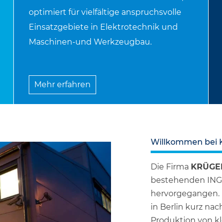
optimiert für vielfältige anspruchsvolle
Einsatzgebiete in Elektrotechnik und
Maschinen-und Werkzeugbau.
Mehr erfahren
Willkommen bei 
Die Firma
KRÜGE
bestehenden IN
hervorgegangen. 
in Berlin kurz na
Produktion von kl