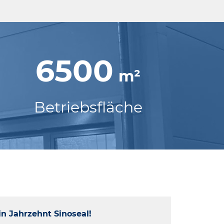
6500
m²
Betriebsfläche
in Jahrzehnt Sinoseal!