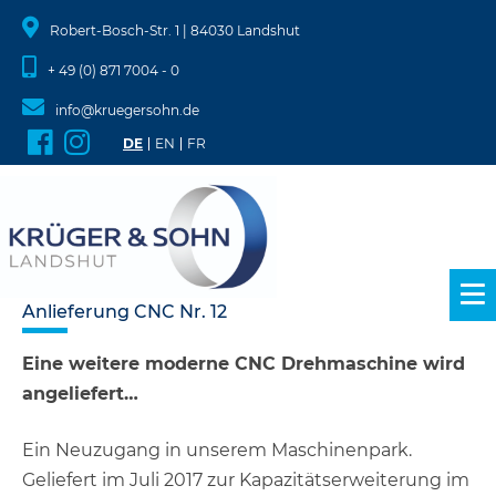
Robert-Bosch-Str. 1 | 84030 Landshut
+ 49 (0) 871 7004 - 0
info@kruegersohn.de
DE
EN
FR
Zum
Anlieferung CNC Nr. 12
Inhalt
springen
Eine weitere moderne CNC Drehmaschine wird
angeliefert…
Ein Neuzugang in unserem Maschinenpark.
Geliefert im Juli 2017 zur Kapazitätserweiterung im