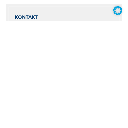
KONTAKT
+ 49 (0) 871 7004 – 0
+ 49 (0) 871 7004 – 11
info@kruegersohn.de
Krüger & Sohn GmbH
Robert-Bosch-Str. 1
84030 Landshut
Krüger & Sohn GmbH