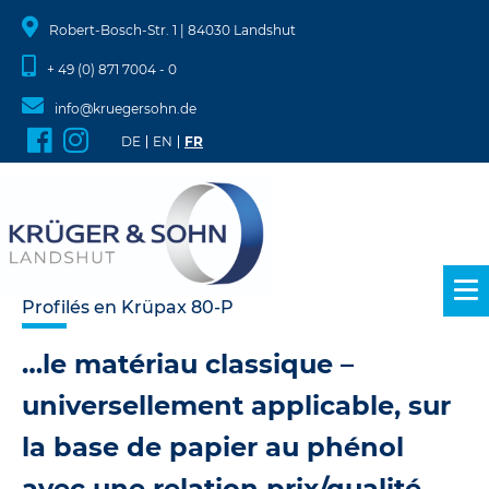
Robert-Bosch-Str. 1 | 84030 Landshut
+ 49 (0) 871 7004 - 0
info@kruegersohn.de
DE
EN
FR
Aller
Profilés en Krüpax 80-P
au
contenu
…le matériau classique –
universellement applicable, sur
la base de papier au phénol
avec une relation prix/qualité