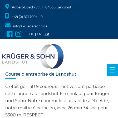
Robert-Bosch-Str. 1 | 84030 Landshut
+ 49 (0) 871 7004 - 0
info@kruegersohn.de
DE
EN
FR
Aller
Course d’entreprise de Landshut
au
contenu
C’était génial ! 9 coureurs motivés ont participé
cette année au Landshut Firmenlauf pour Krüger
und Sohn. Notre coureur le plus rapide a été Ade,
notre maître électricien, avec 26 min 34 sec pour
5300 m, RESPECT.